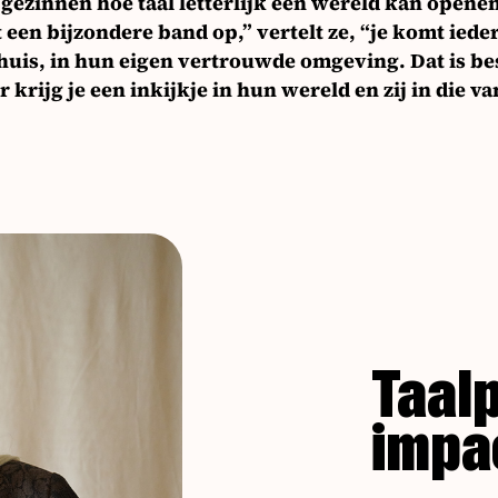
ezinnen hoe taal letterlijk een wereld kan openen
een bijzondere band op,” vertelt ze, “je komt iede
huis, in hun eigen vertrouwde omgeving. Dat is bes
 krijg je een inkijkje in hun wereld en zij in die va
Taalp
impa