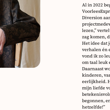
Al in 2022 beg
VoorleesExpre
Diversion aan
projectmedew
lezen,” vertel
zag komen, da
Het idee dat
verhalen én e
vond ik zo l
om taal leuk 
Daarnaast wo
kinderen, va
eerlijkheid.
mijn liefde v
betekenisvol
begonnen, en 
hetzelfde!”