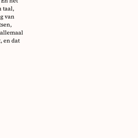
“En het
 taal,
ng van
tsen,
 allemaal
, en dat