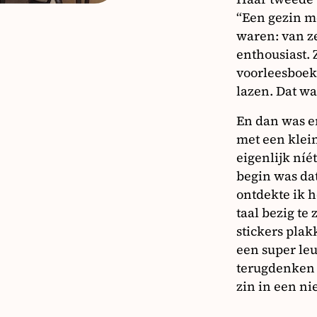
“Een gezin m
waren: van ze
enthousiast. 
voorleesboek
lazen. Dat wa
En dan was er
met een klein
eigenlijk níét
begin was dat
ontdekte ik 
taal bezig te
stickers plak
een super le
terugdenken a
zin in een ni