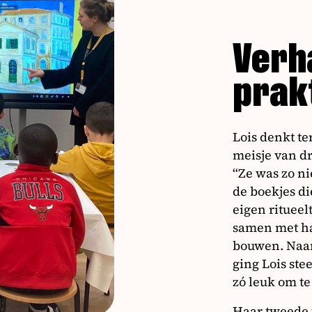
Verha
prakt
Lois denkt te
meisje van dri
“Ze was zo ni
de boekjes d
eigen ritueel
samen met ha
bouwen. Naar
ging Lois st
zó leuk om te
Haar tweede t