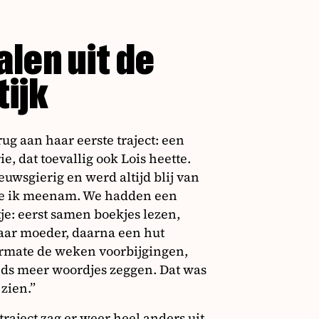
len uit de
ijk
rug aan haar eerste traject: een
e, dat toevallig ook Lois heette.
euwsgierig en werd altijd blij van
ie ik meenam. We hadden een
tje: eerst samen boekjes lezen,
ar moeder, daarna een hut
mate de weken voorbijgingen,
eeds meer woordjes zeggen. Dat was
 zien.”
raject zag er weer heel anders uit.