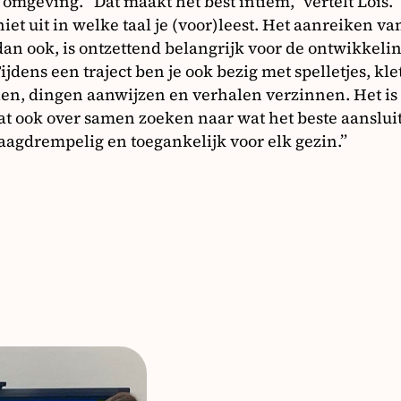
omgeving. “Dat maakt het best intiem,” vertelt Lois. 
et uit in welke taal je (voor)leest. Het aanreiken van
dan ook, is ontzettend belangrijk voor de ontwikkeli
jdens een traject ben je ook bezig met spelletjes, kle
len, dingen aanwijzen en verhalen verzinnen. Het is
aat ook over samen zoeken naar wat het beste aansluit
aagdrempelig en toegankelijk voor elk gezin.”