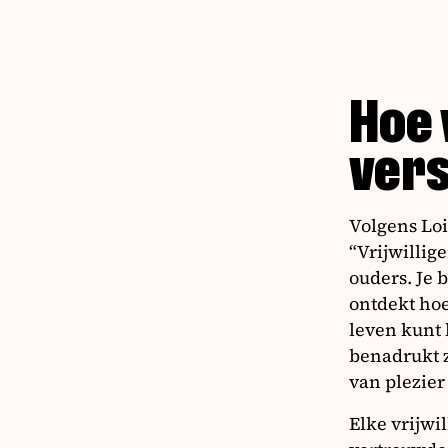
Hoe 
ver
Volgens Loi
“Vrijwillig
ouders. Je 
ontdekt hoe
leven kunt 
benadrukt z
van plezier 
Elke vrijwi