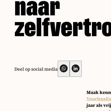
naar
zelfvert
Deel op social media
Maak kenni
VoorleesEx
jaar als vr