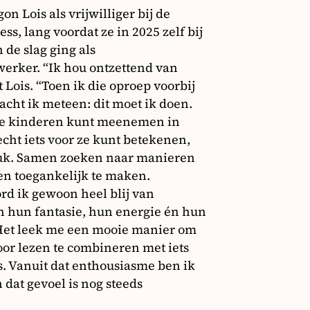
on Lois als vrijwilliger bij de
ss, lang voordat ze in 2025 zelf bij
 de slag ging als
erker. “Ik hou ontzettend van
t Lois. “Toen ik die oproep voorbij
cht ik meteen: dit moet ik doen.
 je kinderen kunt meenemen in
cht iets voor ze kunt betekenen,
euk. Samen zoeken naar manieren
en toegankelijk te maken.
rd ik gewoon heel blij van
n hun fantasie, hun energie én hun
 Het leek me een mooie manier om
oor lezen te combineren met iets
s. Vanuit dat enthousiasme ben ik
dat gevoel is nog steeds