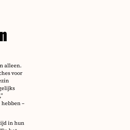
en
n alleen.
aches voor
ezin
elijks
,”
n hebben –
tijd in hun