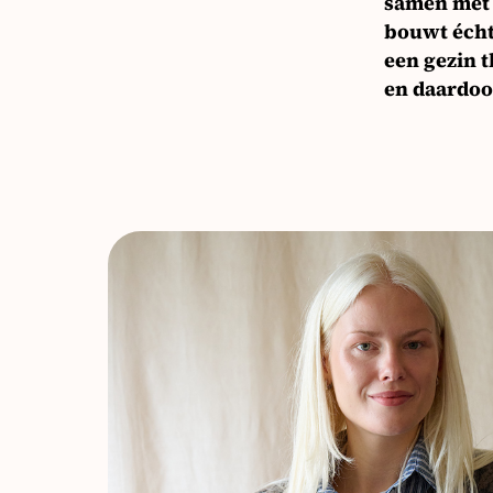
samen met g
bouwt écht 
een gezin t
en daardoor