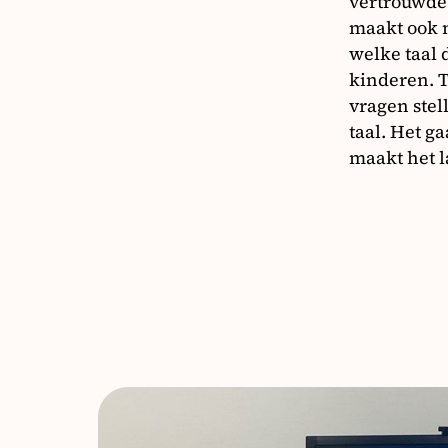
vertrouwde 
maakt ook ni
welke taal 
kinderen. Ti
vragen stel
taal. Het g
maakt het l