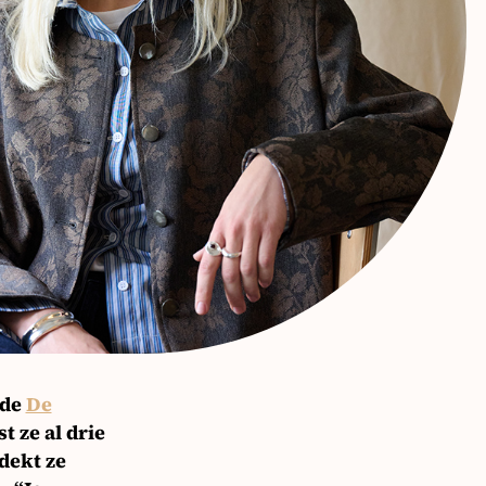
 de
De
 ze al drie
tdekt ze