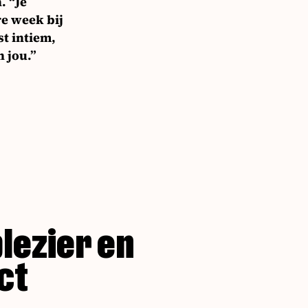
. “Je
re week bij
t intiem,
n jou.”
lezier en
ct