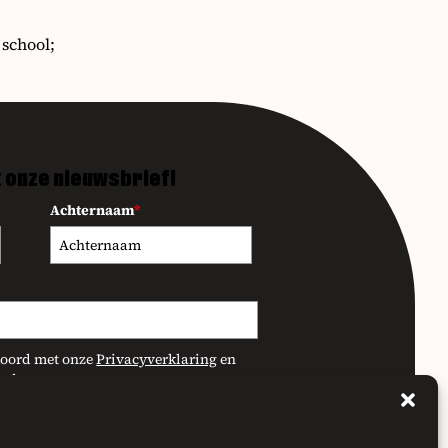
 school;
t onze nieuwsbrief!
Achternaam
*
kkoord met onze
Privacyverklaring
en
pdates te ontvangen.