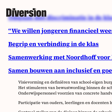
Omgaan met discriminatie in de kl
“We willen jongeren financieel wee
Begrip en verbinding in de klas
Samenwerking met Noordhoff voor 
Samen bouwen aan inclusief en goe
Visievorming en definiëren van school-eigen bu
Het stimuleren van bewustwording binnen de sch
Onderwijspersoneel voorzien van concrete handv
Participatie van ouders, leerlingen en docenten b