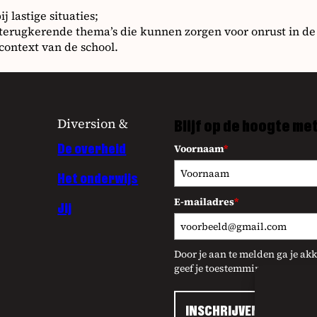
 lastige situaties;
s terugkerende thema’s die kunnen zorgen voor onrust in de
 context van de school.
Diversion &
Blijf op de hoogte me
De overheid
Voornaam
*
Het onderwijs
E-mailadres
*
Jij
Door je aan te melden ga je a
geef je toestemming om onze u
INSCHRIJVEN