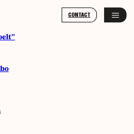
CONTACT
oelt”
mbo
;