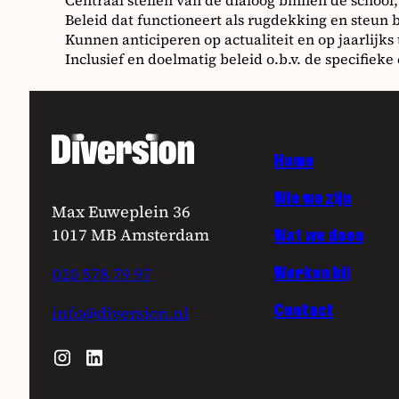
Centraal stellen van de dialoog binnen de school;
Beleid dat functioneert als rugdekking en steun bij
Kunnen anticiperen op actualiteit en op jaarlijk
Inclusief en doelmatig beleid o.b.v. de specifieke
Home
Wie we zijn
Max Euweplein 36
1017 MB Amsterdam
Wat we doen
Werken bij
020 578 79 97
Contact
info@diversion.nl